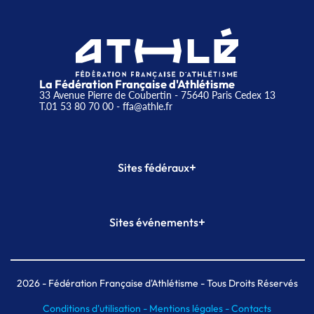
La Fédération Française d'Athlétisme
33 Avenue Pierre de Coubertin - 75640 Paris Cedex 13
T.01 53 80 70 00
- ffa@athle.fr
+
Sites fédéraux
SI-FFA
CALORG
+
Sites événements
Plateforme Formation
Meeting de Paris
Meeting de Paris indoor
MAIF Ekiden de Paris
2026
- Fédération Française d'Athlétisme - Tous Droits Réservés
Conditions d'utilisation -
Mentions légales -
Contacts