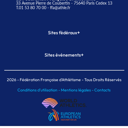
33 Avenue Pierre de Coubertin - 75640 Paris Cedex 13
T.01 53 80 70 00
- ffa@athle.fr
+
Sites fédéraux
SI-FFA
CALORG
+
Sites événements
Plateforme Formation
Meeting de Paris
Meeting de Paris indoor
MAIF Ekiden de Paris
2026
- Fédération Française d'Athlétisme - Tous Droits Réservés
Conditions d'utilisation -
Mentions légales -
Contacts