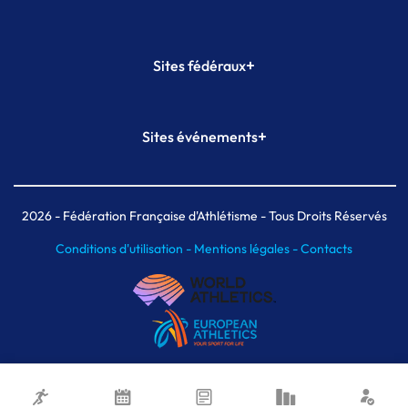
+
Sites fédéraux
SI-FFA
CALORG
+
Sites événements
Plateforme Formation
Meeting de Paris
Meeting de Paris indoor
MAIF Ekiden de Paris
2026
- Fédération Française d'Athlétisme - Tous Droits Réservés
Conditions d'utilisation -
Mentions légales -
Contacts