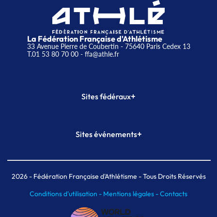
La Fédération Française d'Athlétisme
33 Avenue Pierre de Coubertin - 75640 Paris Cedex 13
T.01 53 80 70 00
- ffa@athle.fr
+
Sites fédéraux
SI-FFA
CALORG
+
Sites événements
Plateforme Formation
Meeting de Paris
Meeting de Paris indoor
MAIF Ekiden de Paris
2026
- Fédération Française d'Athlétisme - Tous Droits Réservés
Conditions d'utilisation -
Mentions légales -
Contacts