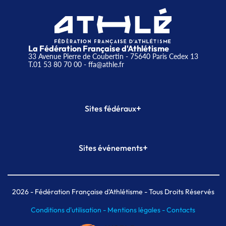
La Fédération Française d'Athlétisme
33 Avenue Pierre de Coubertin - 75640 Paris Cedex 13
T.01 53 80 70 00
- ffa@athle.fr
+
Sites fédéraux
SI-FFA
CALORG
+
Sites événements
Plateforme Formation
Meeting de Paris
Meeting de Paris indoor
MAIF Ekiden de Paris
2026
- Fédération Française d'Athlétisme - Tous Droits Réservés
Conditions d'utilisation -
Mentions légales -
Contacts