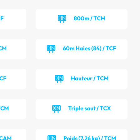
CF
800m / TCM
TCM
60m Haies (84) / TCF
TCF
Hauteur / TCM
 TCM
Triple saut / TCX
/ CAM
Poids (7.26 kg) / TCM