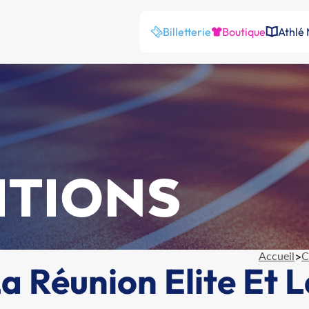
Billetterie
Boutique
Athlé
ITIONS
Accueil
>
C
 Réunion Elite Et 