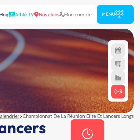
 Mag
Athlé TV
Nos clubs
Mon compte
MENU
alendrier
>
Championnat De La Réunion Elite Et Lancers Longs
Lancers