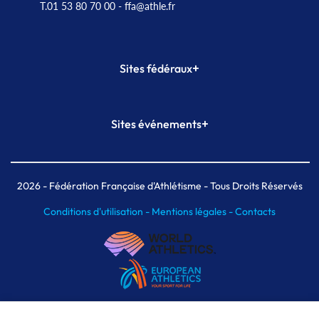
T.01 53 80 70 00
- ffa@athle.fr
+
Sites fédéraux
SI-FFA
CALORG
+
Sites événements
Plateforme Formation
Meeting de Paris
Meeting de Paris indoor
MAIF Ekiden de Paris
2026
- Fédération Française d'Athlétisme - Tous Droits Réservés
Conditions d'utilisation -
Mentions légales -
Contacts