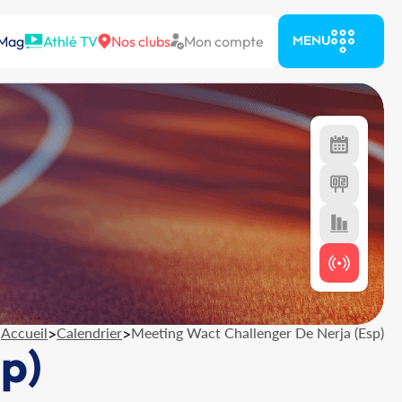
 Mag
Athlé TV
Nos clubs
Mon compte
MENU
Accueil
>
Calendrier
>
Meeting Wact Challenger De Nerja (Esp)
p)