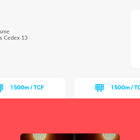
isme
is Cedex 13
1 500m / TCF
1 500m / 