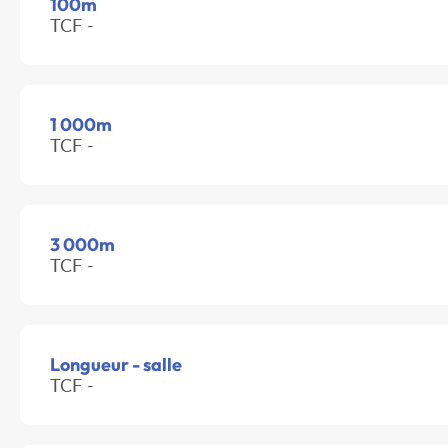
100m
TCF -
1 000m
TCF -
3 000m
TCF -
Longueur - salle
TCF -