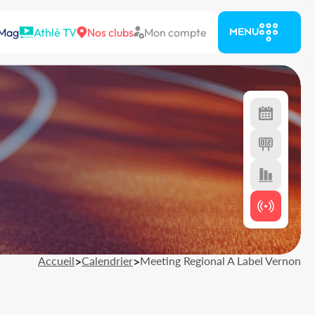
 Mag
Athlé TV
Nos clubs
Mon compte
MENU
Accueil
>
Calendrier
>
Meeting Regional A Label Vernon