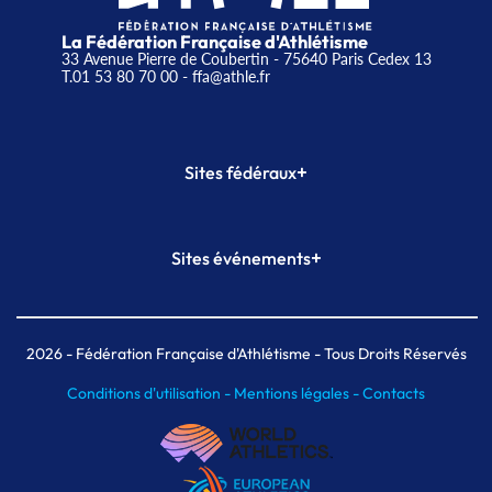
La Fédération Française d'Athlétisme
33 Avenue Pierre de Coubertin - 75640 Paris Cedex 13
T.01 53 80 70 00
- ffa@athle.fr
+
Sites fédéraux
SI-FFA
CALORG
+
Sites événements
Plateforme Formation
Meeting de Paris
Meeting de Paris indoor
MAIF Ekiden de Paris
2026
- Fédération Française d'Athlétisme - Tous Droits Réservés
Conditions d'utilisation -
Mentions légales -
Contacts