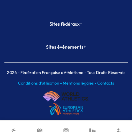
+
Sites fédéraux
SI-FFA
CALORG
+
Sites événements
Plateforme Formation
Meeting de Paris
Meeting de Paris indoor
MAIF Ekiden de Paris
2026
- Fédération Française d'Athlétisme - Tous Droits Réservés
Conditions d'utilisation -
Mentions légales -
Contacts