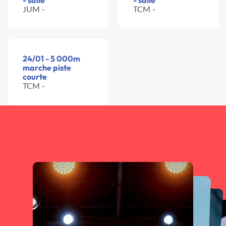
- salle
- salle
JUM -
TCM -
24/01 - 5 000m
marche piste
courte
TCM -