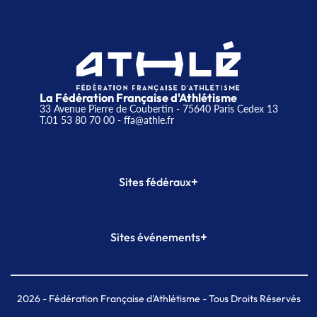
La Fédération Française d'Athlétisme
33 Avenue Pierre de Coubertin - 75640 Paris Cedex 13
T.01 53 80 70 00
- ffa@athle.fr
+
Sites fédéraux
SI-FFA
CALORG
+
Sites événements
Plateforme Formation
Meeting de Paris
Meeting de Paris indoor
MAIF Ekiden de Paris
2026
- Fédération Française d'Athlétisme - Tous Droits Réservés