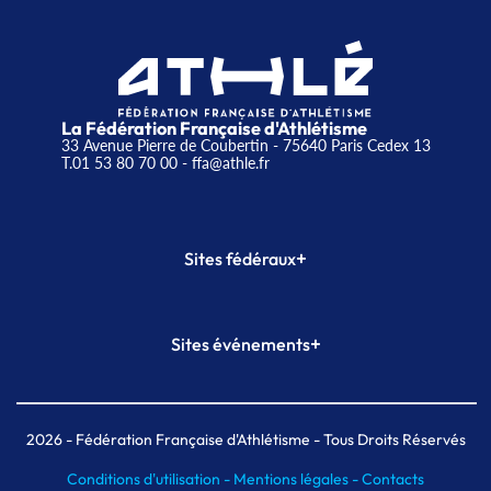
La Fédération Française d'Athlétisme
33 Avenue Pierre de Coubertin - 75640 Paris Cedex 13
T.01 53 80 70 00
- ffa@athle.fr
+
Sites fédéraux
SI-FFA
CALORG
+
Sites événements
Plateforme Formation
Meeting de Paris
Meeting de Paris indoor
MAIF Ekiden de Paris
2026
- Fédération Française d'Athlétisme - Tous Droits Réservés
Conditions d'utilisation -
Mentions légales -
Contacts