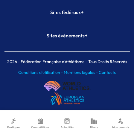
+
Sites fédéraux
SI-FFA
CALORG
+
Sites événements
Plateforme Formation
Meeting de Paris
Meeting de Paris indoor
MAIF Ekiden de Paris
2026
- Fédération Française d'Athlétisme - Tous Droits Réservés
Conditions d'utilisation -
Mentions légales -
Contacts
Pratiques
Compétitions
Actualités
Bilans
Mon compte