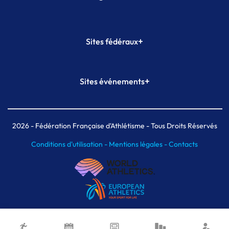
+
Sites fédéraux
SI-FFA
CALORG
+
Sites événements
Plateforme Formation
Meeting de Paris
Meeting de Paris indoor
MAIF Ekiden de Paris
2026
- Fédération Française d'Athlétisme - Tous Droits Réservés
Conditions d'utilisation -
Mentions légales -
Contacts