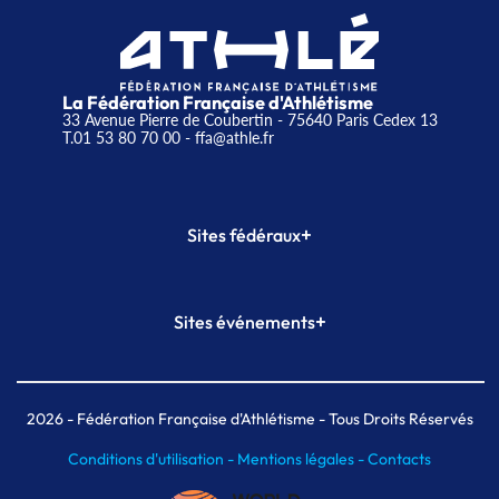
La Fédération Française d'Athlétisme
33 Avenue Pierre de Coubertin - 75640 Paris Cedex 13
T.01 53 80 70 00
- ffa@athle.fr
+
Sites fédéraux
SI-FFA
CALORG
+
Sites événements
Plateforme Formation
Meeting de Paris
Meeting de Paris indoor
MAIF Ekiden de Paris
2026
- Fédération Française d'Athlétisme - Tous Droits Réservés
Conditions d'utilisation -
Mentions légales -
Contacts