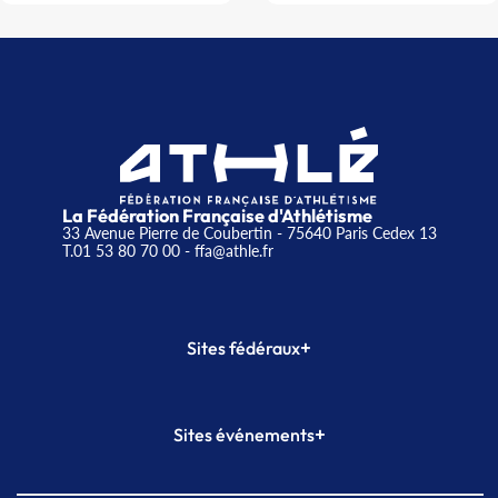
La Fédération Française d'Athlétisme
33 Avenue Pierre de Coubertin - 75640 Paris Cedex 13
T.01 53 80 70 00
- ffa@athle.fr
+
Sites fédéraux
SI-FFA
CALORG
+
Sites événements
Plateforme Formation
Meeting de Paris