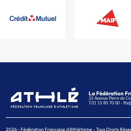
La Fédération Fr
33 Avenue Pierre de Co
T.01 53 80 70 00
- ffa@
2026
- Fédération Française d'Athlétisme - Tous Droits Rése