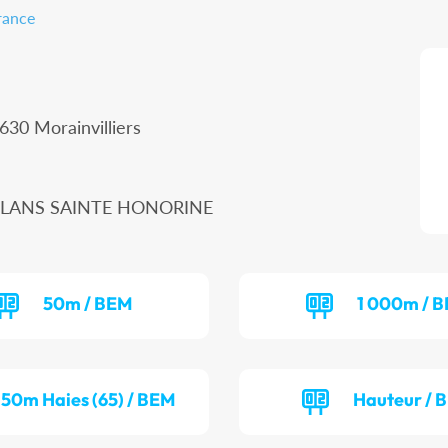
rance
630 Morainvilliers
ONFLANS SAINTE HONORINE
50m / BEM
1 000m / B
50m Haies (65) / BEM
Hauteur / 