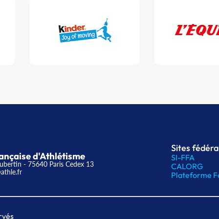
Sites fédér
ançaise d'Athlétisme
SI-FFA
ubertin - 75640 Paris Cedex 13
CALORG
athle.fr
Plateforme F
rvés