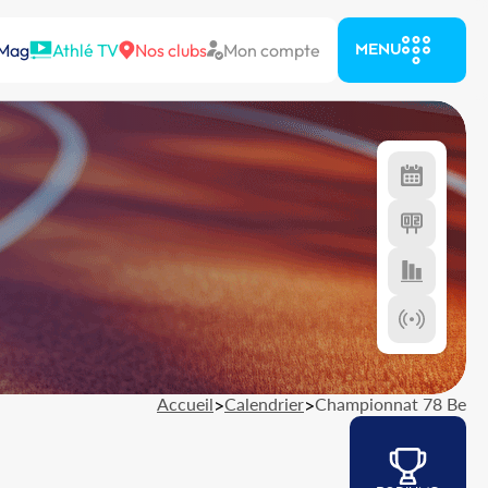
 Mag
Athlé TV
Nos clubs
Mon compte
MENU
Accueil
>
Calendrier
>
Championnat 78 Be