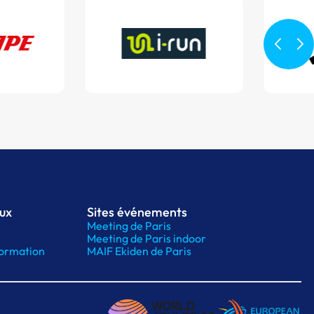
aux
Sites événements
Meeting de Paris
Meeting de Paris indoor
ormation
MAIF Ekiden de Paris