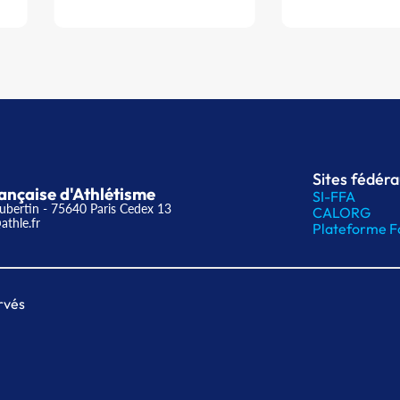
Sites fédér
ançaise d'Athlétisme
SI-FFA
ubertin - 75640 Paris Cedex 13
CALORG
athle.fr
Plateforme F
rvés