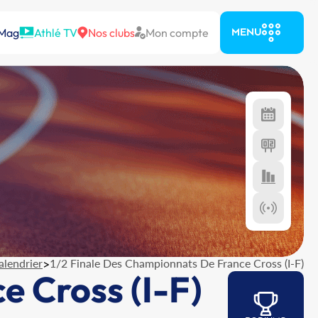
 Mag
Athlé TV
Nos clubs
Mon compte
MENU
alendrier
>
1/2 Finale Des Championnats De France Cross (I-F)
e Cross (I-F)