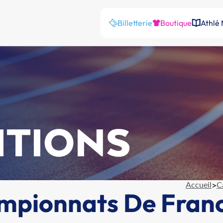
Billetterie
Boutique
Athlé
ITIONS
Accueil
>
C
mpionnats De Franc