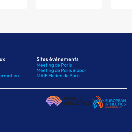
aux
Sites événements
Meeting de Paris
Meeting de Paris indoor
ormation
MAIF Ekiden de Paris