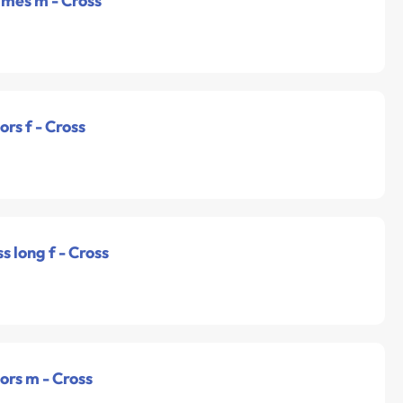
nimes m - Cross
ors f - Cross
ss long f - Cross
iors m - Cross