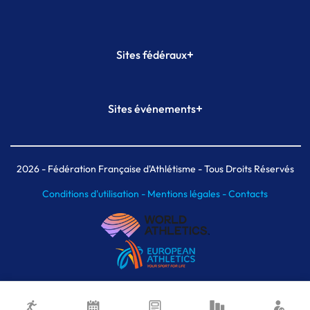
+
Sites fédéraux
SI-FFA
CALORG
+
Sites événements
Plateforme Formation
Meeting de Paris
Meeting de Paris indoor
MAIF Ekiden de Paris
2026
- Fédération Française d'Athlétisme - Tous Droits Réservés
Conditions d'utilisation -
Mentions légales -
Contacts