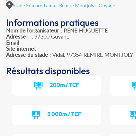
Stade Edmard Lama - Remire Montjoly - Guyane
Informations pratiques
Nom de l’organisateur
: RENE HUGUETTE
Adresse
: ., 97300 Guyane
Email
: -
Site internet
: -
Adresse du stade
: Vidal, 97354 REMIRE MONTJOLY
Résultats disponibles
200m / TCF
3 000m / TCF