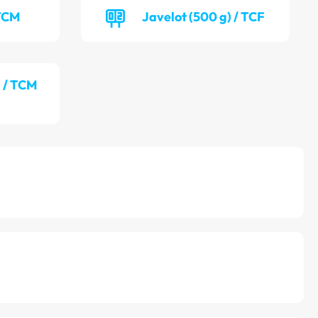
 TCM
Javelot (500 g) / TCF
) / TCM