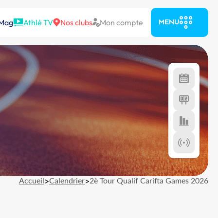
 Mag
Athlé TV
Nos clubs
Mon compte
MENU
Accueil
>
Calendrier
>
2è Tour Qualif Carifta Games 2026