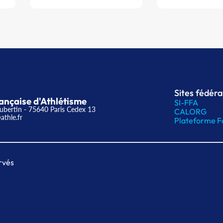
Sites fédér
ançaise d'Athlétisme
SI-FFA
ubertin - 75640 Paris Cedex 13
CALORG
athle.fr
Plateforme F
rvés