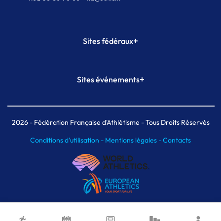
+
Sites fédéraux
SI-FFA
CALORG
+
Sites événements
Plateforme Formation
Meeting de Paris
Meeting de Paris indoor
MAIF Ekiden de Paris
2026
- Fédération Française d'Athlétisme - Tous Droits Réservés
Conditions d'utilisation -
Mentions légales -
Contacts