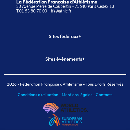
La Fédération Française d'Athlétisme
33 Avenue Pierre de Coubertin - 75640 Paris Cedex 13
T.01 53 80 70 00
- ffa@athle.fr
+
Sites fédéraux
SI-FFA
CALORG
+
Sites événements
Plateforme Formation
Meeting de Paris
Meeting de Paris indoor
MAIF Ekiden de Paris
2026
- Fédération Française d'Athlétisme - Tous Droits Réservés
Conditions d'utilisation -
Mentions légales -
Contacts