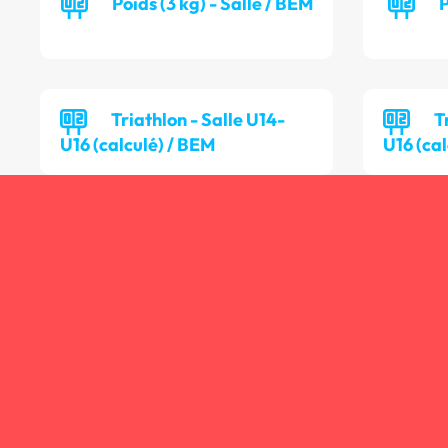
Poids (3 kg) - Salle / BEM
P
Triathlon - Salle U14-
T
U16 (calculé) / BEM
U16 (cal