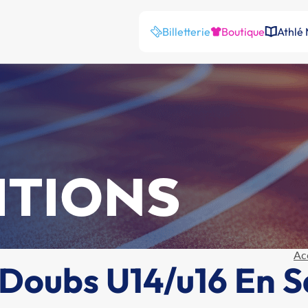
Billetterie
Boutique
Athlé
ITIONS
Ac
oubs U14/u16 En Sa