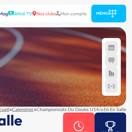
 Mag
Athlé TV
Nos clubs
Mon compte
MENU
cueil
>
Calendrier
>
Championnats Du Doubs U14/u16 En Salle
lle