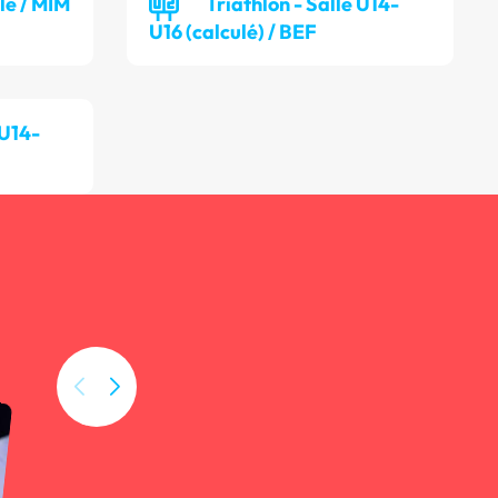
lle / MIM
Triathlon - Salle U14-
U16 (calculé) / BEF
 U14-