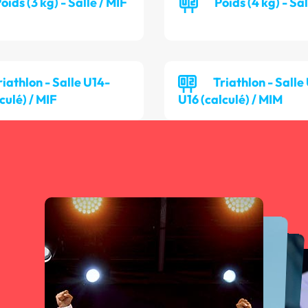
oids (3 kg) - Salle / MIF
Poids (4 kg) - Sa
riathlon - Salle U14-
Triathlon - Salle
culé) / MIF
U16 (calculé) / MIM