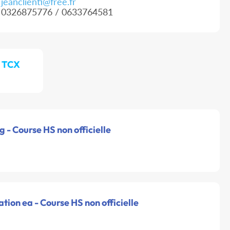
jeanclienti@free.fr
0326875776 / 0633764581
/ TCX
& g - Course HS non officielle
ation ea - Course HS non officielle