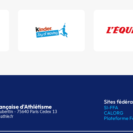
Sites fédér
ançaise d'Athlétisme
SI-FFA
ubertin - 75640 Paris Cedex 13
CALORG
athle.fr
Plateforme F