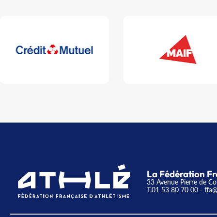
La Fédération Fr
33 Avenue Pierre de Co
T.01 53 80 70 00
- ffa@