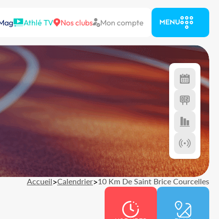
 Mag
Athlé TV
Nos clubs
Mon compte
MENU
Accueil
>
Calendrier
>
10 Km De Saint Brice Courcelles