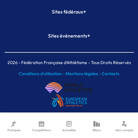
+
Sites fédéraux
SI-FFA
CALORG
+
Sites événements
Plateforme Formation
Meeting de Paris
Meeting de Paris indoor
MAIF Ekiden de Paris
2026
- Fédération Française d'Athlétisme - Tous Droits Réservés
Conditions d'utilisation -
Mentions légales -
Contacts
Pratiques
Compétitions
Actualités
Bilans
Mon compte