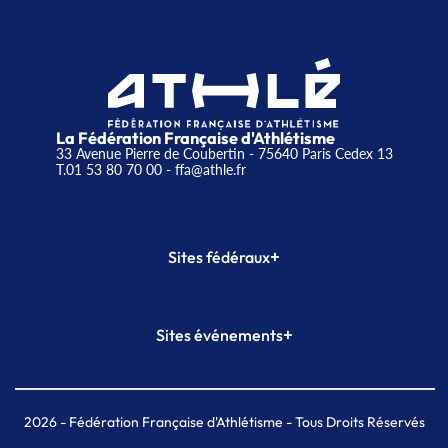
La Fédération Française d'Athlétisme
33 Avenue Pierre de Coubertin - 75640 Paris Cedex 13
T.01 53 80 70 00
- ffa@athle.fr
+
Sites fédéraux
SI-FFA
CALORG
+
Sites événements
Plateforme Formation
Meeting de Paris
Meeting de Paris indoor
MAIF Ekiden de Paris
2026
- Fédération Française d'Athlétisme - Tous Droits Réservés