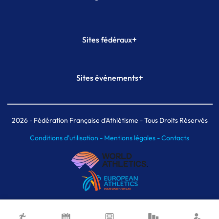
+
Sites fédéraux
SI-FFA
CALORG
+
Sites événements
Plateforme Formation
Meeting de Paris
Meeting de Paris indoor
MAIF Ekiden de Paris
2026
- Fédération Française d'Athlétisme - Tous Droits Réservés
Conditions d'utilisation -
Mentions légales -
Contacts