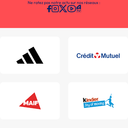
Ne ratez pas notre actu sur nos réseaux :