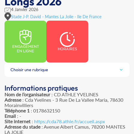
Longs 2026
4 Janvier 2026
Stade J-P. David - Mantes La Jolie - Ile De France
ENGAGEMENT
HORAIRES
EN LIGNE
Choisir une rubrique
Informations pratiques
Nom de l’organisateur
: CD ATHLE YVELINES
Adresse
: Cda Yvelines - 3 Rue De La Vallee Maria, 78630
Morainvilliers
Téléphone 1
: 0178632150
Email
: -
Site internet
:
https://cda78.athle.fr/accueil.aspx
Adresse du stade
: Avenue Albert Camus, 78200 MANTES
LA JOLIE