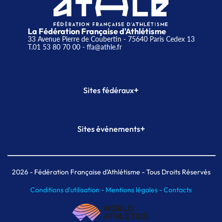
La Fédération Française d'Athlétisme
33 Avenue Pierre de Coubertin - 75640 Paris Cedex 13
T.01 53 80 70 00
- ffa@athle.fr
+
Sites fédéraux
SI-FFA
CALORG
+
Sites événements
Plateforme Formation
Meeting de Paris
Meeting de Paris indoor
MAIF Ekiden de Paris
2026
- Fédération Française d'Athlétisme - Tous Droits Réservés
Conditions d'utilisation -
Mentions légales -
Contacts