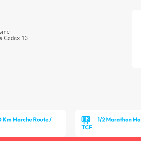
isme
is Cedex 13
0 Km Marche Route /
1/2 Marathon Ma
TCF