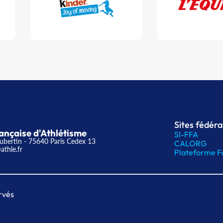
Sites fédér
ançaise d'Athlétisme
SI-FFA
ubertin - 75640 Paris Cedex 13
CALORG
athle.fr
Plateforme F
rvés