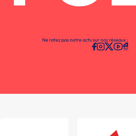
Ne ratez pas notre actu sur nos réseaux :