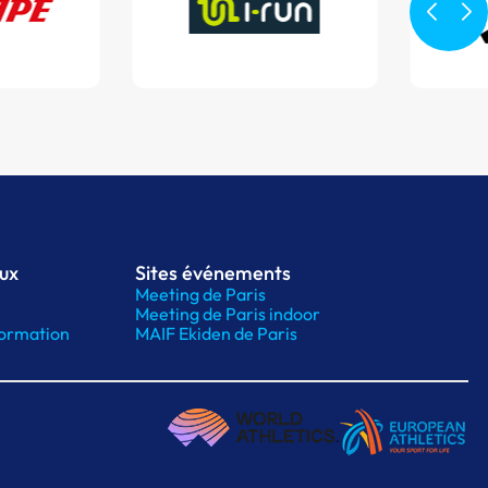
aux
Sites événements
Meeting de Paris
Meeting de Paris indoor
ormation
MAIF Ekiden de Paris