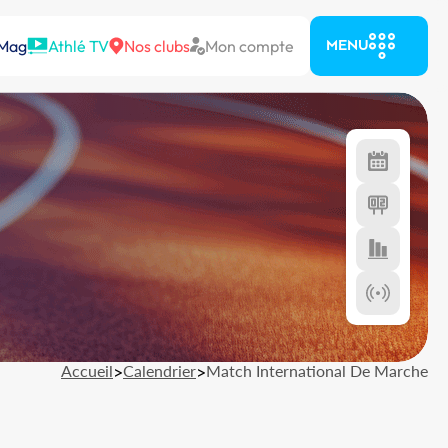
 Mag
Athlé TV
Nos clubs
Mon compte
MENU
Accueil
>
Calendrier
>
Match International De Marche