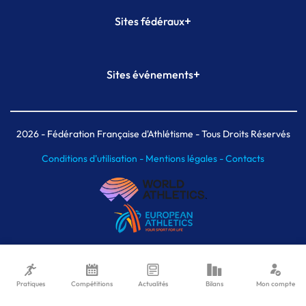
+
Sites fédéraux
SI-FFA
CALORG
+
Sites événements
Plateforme Formation
Meeting de Paris
Meeting de Paris indoor
MAIF Ekiden de Paris
2026
- Fédération Française d'Athlétisme - Tous Droits Réservés
Conditions d'utilisation -
Mentions légales -
Contacts
Pratiques
Compétitions
Actualités
Bilans
Mon compte