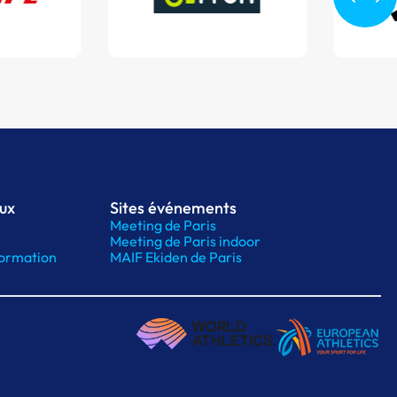
aux
Sites événements
Meeting de Paris
Meeting de Paris indoor
ormation
MAIF Ekiden de Paris