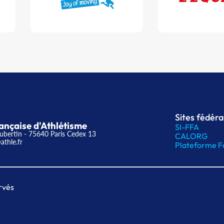
Sites fédér
ançaise d'Athlétisme
SI-FFA
ubertin - 75640 Paris Cedex 13
CALORG
athle.fr
Plateforme F
rvés