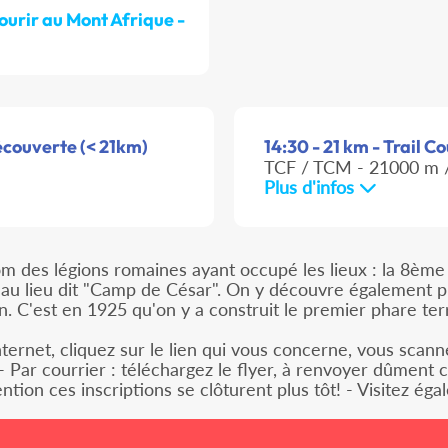
ourir au Mont Afrique -
Découverte (< 21km)
14:30 - 21 km - Trail Co
TCF / TCM - 21000 m /
Plus d'infos
om des légions romaines ayant occupé les lieux : la 8ème 
u lieu dit "Camp de César". On y découvre également plus
n. C'est en 1925 qu'on y a construit le premier phare ter
 internet, cliquez sur le lien qui vous concerne, vous sc
 - Par courrier : téléchargez le flyer, à renvoyer dûmen
on ces inscriptions se clôturent plus tôt! - Visitez ég