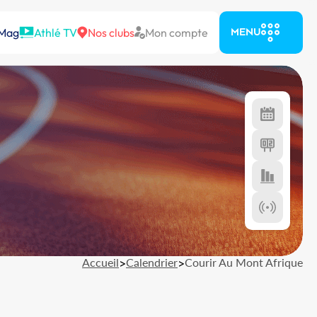
 Mag
Athlé TV
Nos clubs
Mon compte
MENU
Accueil
>
Calendrier
>
Courir Au Mont Afrique