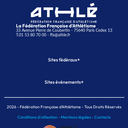
La Fédération Française d'Athlétisme
33 Avenue Pierre de Coubertin - 75640 Paris Cedex 13
T.01 53 80 70 00
- ffa@athle.fr
+
Sites fédéraux
SI-FFA
CALORG
+
Sites événements
Plateforme Formation
Meeting de Paris
Meeting de Paris indoor
MAIF Ekiden de Paris
2026
- Fédération Française d'Athlétisme - Tous Droits Réservés
Conditions d'utilisation -
Mentions légales -
Contacts