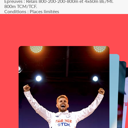
Epreuves : Relais 800-200-200-800m et 4x60m BE/MI.
800m TCM/TCF.
Conditions : Places limitées