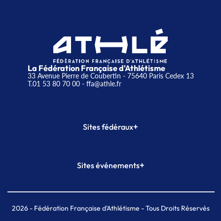
La Fédération Française d'Athlétisme
33 Avenue Pierre de Coubertin - 75640 Paris Cedex 13
T.01 53 80 70 00
- ffa@athle.fr
+
Sites fédéraux
SI-FFA
CALORG
+
Sites événements
Plateforme Formation
Meeting de Paris
Meeting de Paris indoor
MAIF Ekiden de Paris
2026
- Fédération Française d'Athlétisme - Tous Droits Réservés