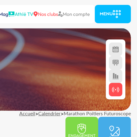
 Mag
Athlé TV
Nos clubs
Mon compte
MENU
Accueil
>
Calendrier
>
Marathon Poitiers Futuroscope
ENGAGEMENT