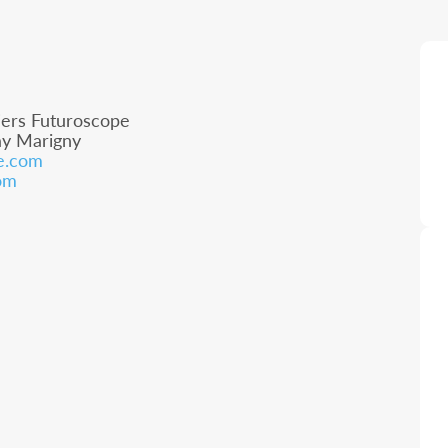
iers Futuroscope
ay Marigny
e.com
com