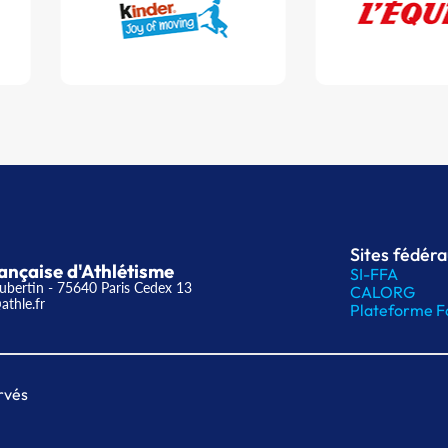
Sites fédér
ançaise d'Athlétisme
SI-FFA
ubertin - 75640 Paris Cedex 13
CALORG
athle.fr
Plateforme F
rvés