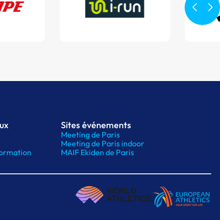
aux
Sites événements
Meeting de Paris
Meeting de Paris indoor
ormation
MAIF Ekiden de Paris