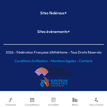
+
Sites fédéraux
SI-FFA
CALORG
+
Sites événements
Plateforme Formation
Meeting de Paris
Meeting de Paris indoor
MAIF Ekiden de Paris
2026
- Fédération Française d'Athlétisme - Tous Droits Réservés
Conditions d'utilisation -
Mentions légales -
Contacts
Pratiques
Compétitions
Actualités
Bilans
Mon compte