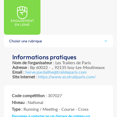
ENGAGEMENT
EN LIGNE
Choisir une rubrique
Informations pratiques
Nom de l’organisateur
: Les Trailers de Paris
Adresse
: Bp 60022 - ., 92135 Issy-Les-Moulineaux
Email
:
herve.pardailhe@traildeparis.com
Site internet
:
https://www.ecotrailparis.com/
Code compétition
: 307027
Niveau
: National
Type
: Running / Meeting - Course - Cross
Personnes à contacter en cas d'erreur de contenu sur