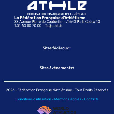
La Fédération Française d'Athlétisme
33 Avenue Pierre de Coubertin - 75640 Paris Cedex 13
T.01 53 80 70 00
- ffa@athle.fr
+
Sites fédéraux
SI-FFA
CALORG
+
Sites événements
Plateforme Formation
Meeting de Paris
Meeting de Paris indoor
MAIF Ekiden de Paris
2026
- Fédération Française d'Athlétisme - Tous Droits Réservés
Conditions d'utilisation -
Mentions légales -
Contacts