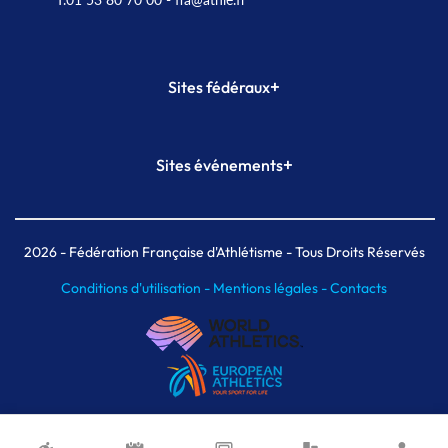
+
Sites fédéraux
SI-FFA
CALORG
+
Sites événements
Plateforme Formation
Meeting de Paris
Meeting de Paris indoor
MAIF Ekiden de Paris
2026
- Fédération Française d'Athlétisme - Tous Droits Réservés
Conditions d'utilisation -
Mentions légales -
Contacts