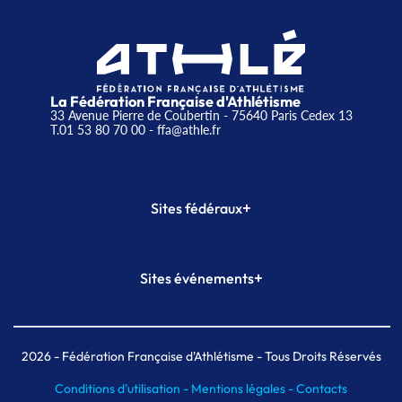
La Fédération Française d'Athlétisme
33 Avenue Pierre de Coubertin - 75640 Paris Cedex 13
T.01 53 80 70 00
- ffa@athle.fr
+
Sites fédéraux
SI-FFA
CALORG
+
Sites événements
Plateforme Formation
Meeting de Paris
Meeting de Paris indoor
MAIF Ekiden de Paris
2026
- Fédération Française d'Athlétisme - Tous Droits Réservés
Conditions d'utilisation -
Mentions légales -
Contacts