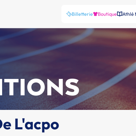
Billetterie
Boutique
Athlé
ITIONS
e L'acpo