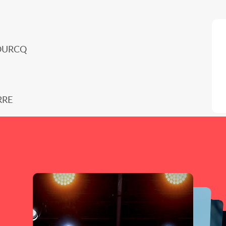
 OURCQ
RRE