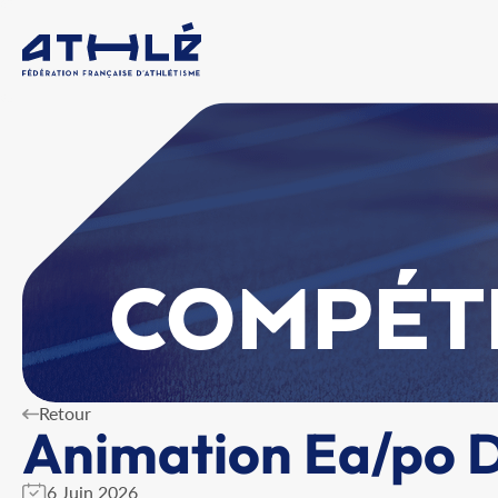
COMPÉT
Retour
Animation Ea/po D
6 Juin 2026