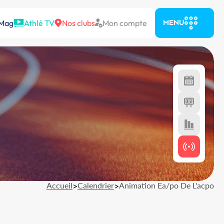
 Mag
Athlé TV
Nos clubs
Mon compte
MENU
Accueil
>
Calendrier
>
Animation Ea/po De L'acpo