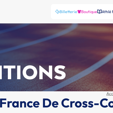
Billetterie
Boutique
Athlé
ITIONS
Acc
France De Cross-C