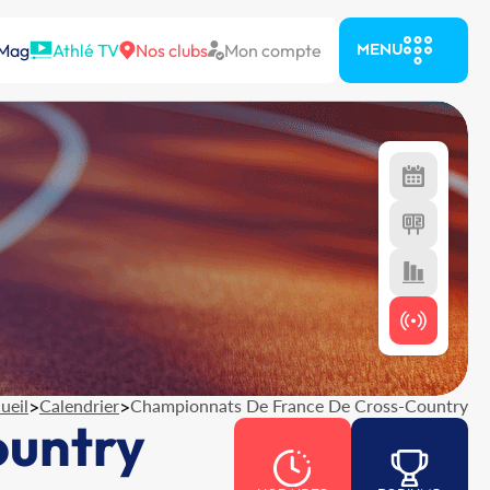
 Mag
Athlé TV
Nos clubs
Mon compte
MENU
ueil
>
Calendrier
>
Championnats De France De Cross-Country
ountry