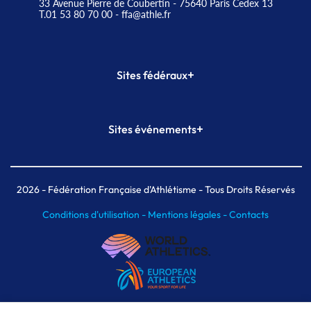
33 Avenue Pierre de Coubertin - 75640 Paris Cedex 13
T.01 53 80 70 00
- ffa@athle.fr
+
Sites fédéraux
SI-FFA
CALORG
+
Sites événements
Plateforme Formation
Meeting de Paris
Meeting de Paris indoor
MAIF Ekiden de Paris
2026
- Fédération Française d'Athlétisme - Tous Droits Réservés
Conditions d'utilisation -
Mentions légales -
Contacts