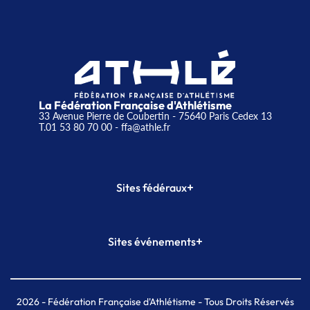
La Fédération Française d'Athlétisme
33 Avenue Pierre de Coubertin - 75640 Paris Cedex 13
T.01 53 80 70 00
- ffa@athle.fr
+
Sites fédéraux
SI-FFA
CALORG
+
Sites événements
Plateforme Formation
Meeting de Paris
Meeting de Paris indoor
MAIF Ekiden de Paris
2026
- Fédération Française d'Athlétisme - Tous Droits Réservés