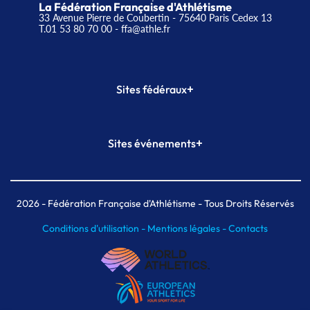
La Fédération Française d'Athlétisme
33 Avenue Pierre de Coubertin - 75640 Paris Cedex 13
T.01 53 80 70 00
- ffa@athle.fr
+
Sites fédéraux
SI-FFA
CALORG
+
Sites événements
Plateforme Formation
Meeting de Paris
Meeting de Paris indoor
MAIF Ekiden de Paris
2026
- Fédération Française d'Athlétisme - Tous Droits Réservés
Conditions d'utilisation -
Mentions légales -
Contacts