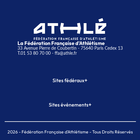
La Fédération Française d'Athlétisme
33 Avenue Pierre de Coubertin - 75640 Paris Cedex 13
T.01 53 80 70 00
- ffa@athle.fr
+
Sites fédéraux
SI-FFA
CALORG
+
Sites événements
Plateforme Formation
Meeting de Paris
Meeting de Paris indoor
MAIF Ekiden de Paris
2026
- Fédération Française d'Athlétisme - Tous Droits Réservés