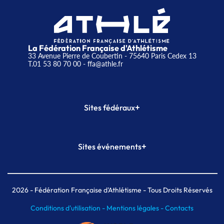
La Fédération Française d'Athlétisme
33 Avenue Pierre de Coubertin - 75640 Paris Cedex 13
T.01 53 80 70 00
- ffa@athle.fr
+
Sites fédéraux
SI-FFA
CALORG
+
Sites événements
Plateforme Formation
Meeting de Paris
Meeting de Paris indoor
MAIF Ekiden de Paris
2026
- Fédération Française d'Athlétisme - Tous Droits Réservés
Conditions d'utilisation -
Mentions légales -
Contacts