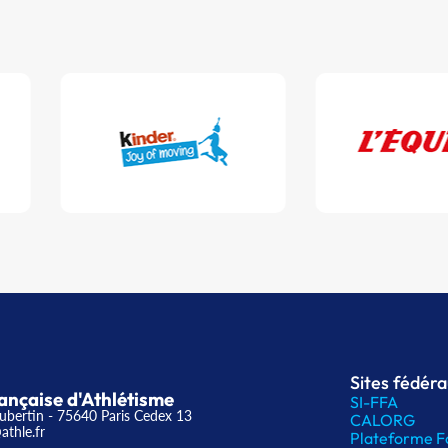
Sites fédér
ançaise d'Athlétisme
SI-FFA
ubertin - 75640 Paris Cedex 13
CALORG
athle.fr
Plateforme F