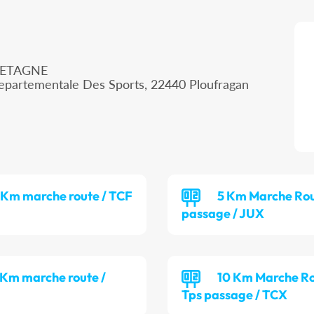
RETAGNE
epartementale Des Sports, 22440 Ploufragan
 Km marche route / TCF
5 Km Marche Rou
passage / JUX
 Km marche route /
10 Km Marche Ro
Tps passage / TCX