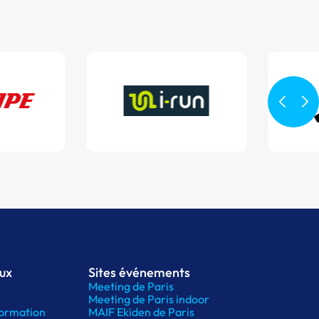
aux
Sites événements
Meeting de Paris
Meeting de Paris indoor
ormation
MAIF Ekiden de Paris