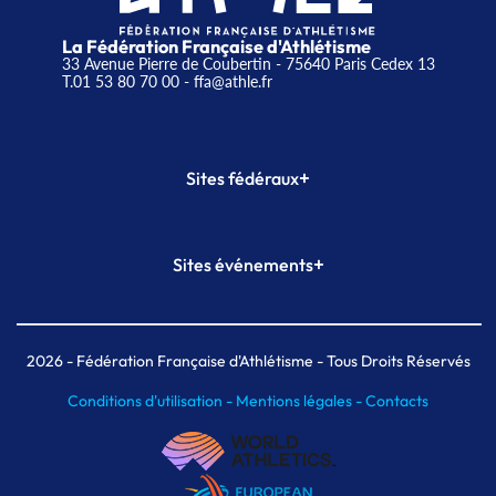
La Fédération Française d'Athlétisme
33 Avenue Pierre de Coubertin - 75640 Paris Cedex 13
T.01 53 80 70 00
- ffa@athle.fr
+
Sites fédéraux
SI-FFA
CALORG
+
Sites événements
Plateforme Formation
Meeting de Paris
Meeting de Paris indoor
MAIF Ekiden de Paris
2026
- Fédération Française d'Athlétisme - Tous Droits Réservés
Conditions d'utilisation -
Mentions légales -
Contacts